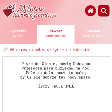
Życzenia
Stwórz
Gotowe
Miłosne
Kartkę miłosną
Kartki miłosne
Wprowadź własne życzenie miłosne