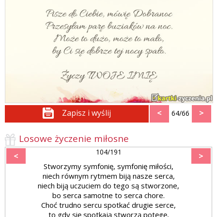
Zapisz i wyślij
<
>
64/66
Losowe życzenie miłosne
104/191
<
>
Stworzymy symfonię, symfonię miłości,
niech równym rytmem biją nasze serca,
niech biją uczuciem do tego są stworzone,
bo serca samotne to serca chore.
Choć trudno sercu spotkać drugie serce,
to gdy się spotkają stworzą potęgę,