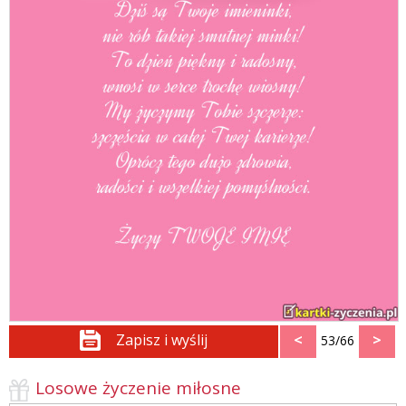
Zapisz i wyślij
<
>
53/66
Losowe życzenie miłosne