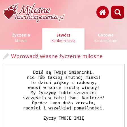
Życzenia
Stwórz
Gotowe
Miłosne
Kartkę miłosną
Kartki miłosne
Wprowadź własne życzenie miłosne