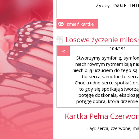
zmień kartkę
Losowe życzenie miłos
104/191
<
Stworzymy symfonię, symfoni
niech równym rytmem biją na
niech biją uczuciem do tego są
bo serca samotne to serca
Choć trudno sercu spotkać dru
to gdy się spotkają stworzą
potęgę doskonałą, eksplozję
potęgę dobra, która drzemie 
Kartka Pełna Czerwon
Tagi: serca, czerwone, mi