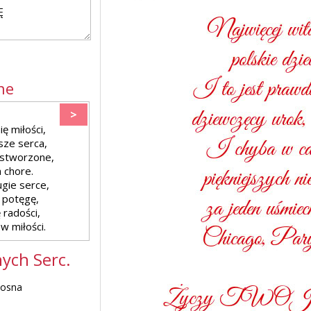
ne
>
ę miłości,
sze serca,
 stworzone,
 chore.
gie serce,
 potęgę,
 radości,
w miłości.
ych Serc.
łosna