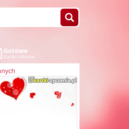
Gotowe
Kartki miłosne
anych