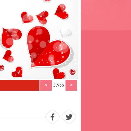
<
>
37/66