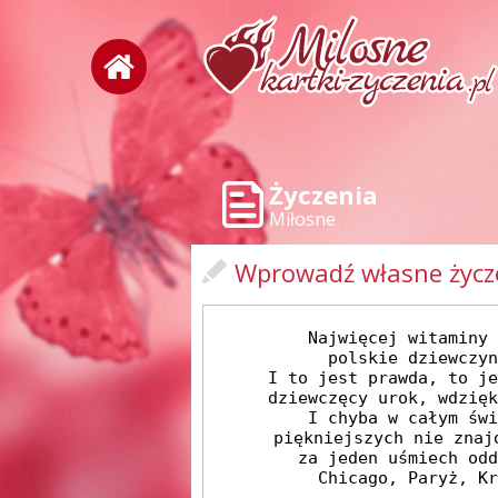
Życzenia
Miłosne
Wprowadź własne życz