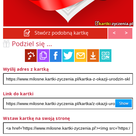
Stwórz podobną kartkę
<
>
Podziel się ...
Wyślij adres z kartką
Link do kartki
Wstaw kartkę na swoją stronę