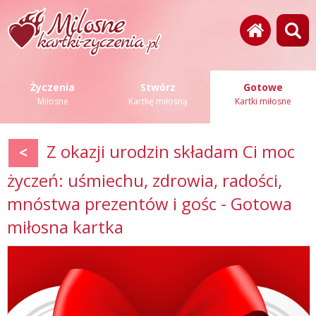
Życzenia
Stwórz
Gotowe
Miłosne
Kartkę miłosną
Kartki miłosne
Z okazji urodzin składam Ci moc
<
życzeń: uśmiechu, zdrowia, radości,
mnóstwa prezentów i gośc - Gotowa
miłosna kartka