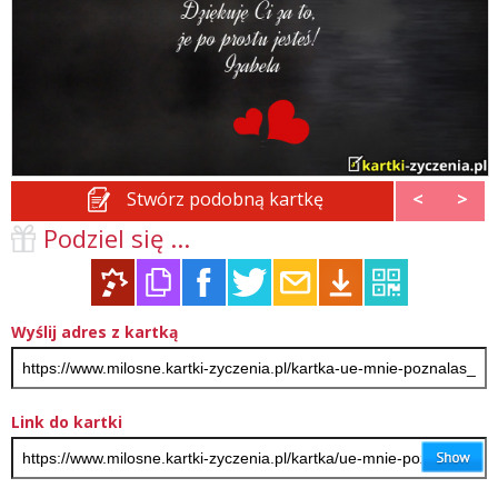
Stwórz podobną kartkę
<
>
Podziel się ...
Wyślij adres z kartką
Link do kartki