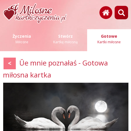
Życzenia
Stwórz
Gotowe
Miłosne
Kartkę miłosną
Kartki miłosne
Ŭe mnie poznałaś - Gotowa
<
miłosna kartka