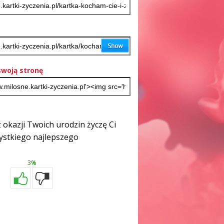
woją stronę
 okazji Twoich urodzin życzę Ci
ystkiego najlepszego
3%