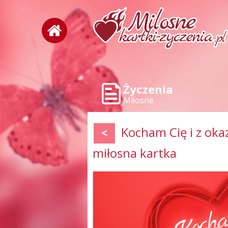
Życzenia
Miłosne
Kocham Cię i z oka
<
miłosna kartka