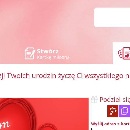
Stwórz
Kartkę miłosną
zji Twoich urodzin życzę Ci wszystkiego 
Podziel się
Wyślij adres z kar