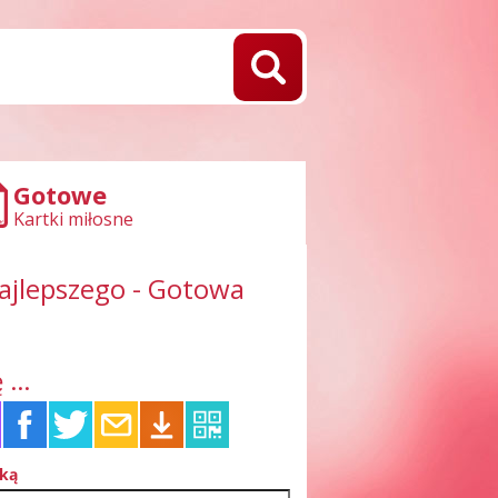
Gotowe
Kartki miłosne
najlepszego - Gotowa
 ...
tką