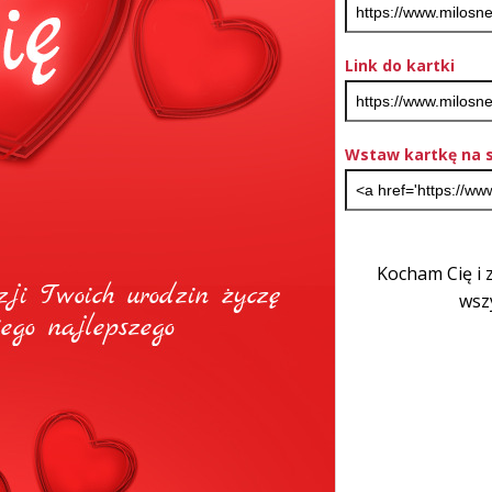
Link do kartki
Wstaw kartkę na s
Kocham Cię i z
wsz