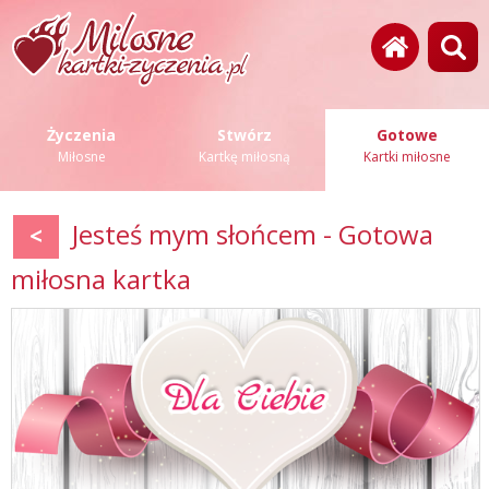
Życzenia
Stwórz
Gotowe
Miłosne
Kartkę miłosną
Kartki miłosne
Jesteś mym słońcem - Gotowa
<
miłosna kartka