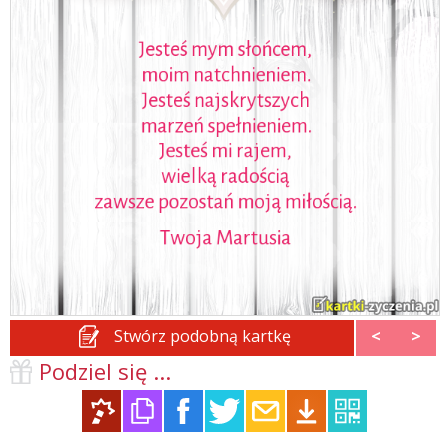
Stwórz podobną kartkę
<
>
Podziel się ...