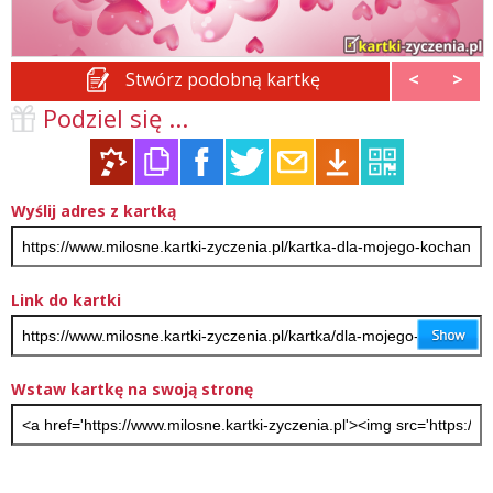
Stwórz podobną kartkę
<
>
Podziel się ...
Wyślij adres z kartką
Link do kartki
Wstaw kartkę na swoją stronę