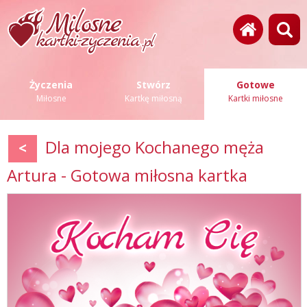
Życzenia
Stwórz
Gotowe
Miłosne
Kartkę miłosną
Kartki miłosne
Dla mojego Kochanego męża
<
Artura - Gotowa miłosna kartka