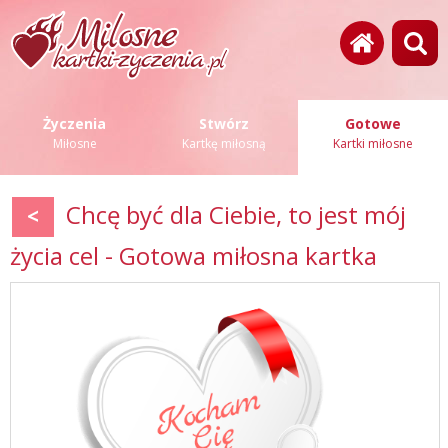
Życzenia
Stwórz
Gotowe
Miłosne
Kartkę miłosną
Kartki miłosne
Chcę być dla Ciebie, to jest mój
<
życia cel - Gotowa miłosna kartka