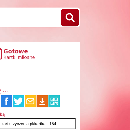
Gotowe
Kartki miłosne
 ...
tką