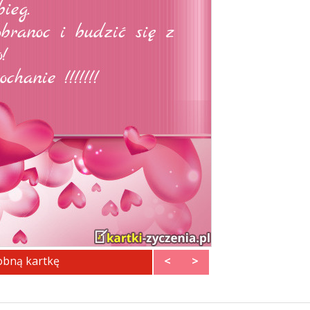
obną kartkę
<
>