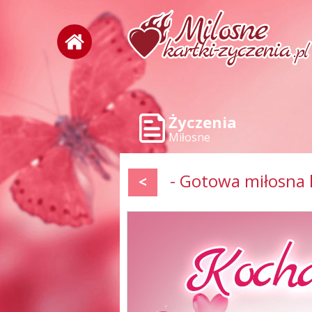
Życzenia
Miłosne
- Gotowa miłosna 
<