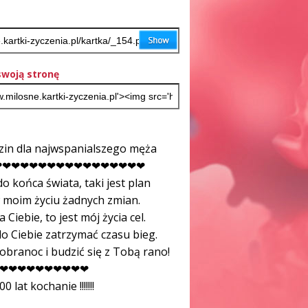
woją stronę
dzin dla najwspanialszego męża
 ❤❤❤❤❤❤❤❤❤❤❤❤❤❤❤❤❤
o końca świata, taki jest plan
w moim życiu żadnych zmian.
 Ciebie, to jest mój życia cel.
 do Ciebie zatrzymać czasu bieg.
obranoc i budzić się z Tobą rano!
❤❤❤❤❤❤❤❤❤❤
00 lat kochanie !!!!!!!