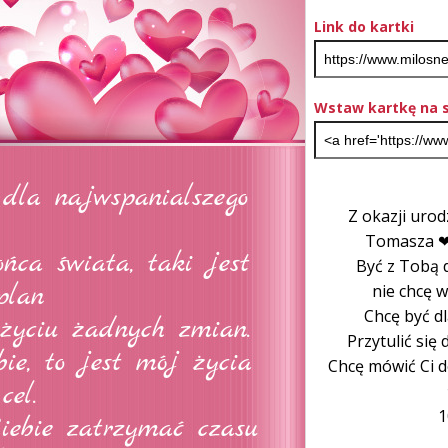
Link do kartki
Wstaw kartkę na s
Z okazji uro
Tomasza
Być z Tobą d
nie chcę 
Chcę być dla
Przytulić się
Chcę mówić Ci d
1