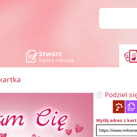
Stwórz
Kartkę miłosną
kartka
Podziel się
Wyślij adres z kar